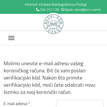
Internet stranice Đačkog doma u Požegi
034 312 128
djacki-dom@po.t-com.hr
Molimo unesite e-mail adresu vašeg
korisničkog računa. Bit će vam poslan
verifikacijski kôd. Nakon što primite
verifikacijski kôd, moći ćete odabrati novu
lozinku za svoj korisnički račun.
E-mail adresa
*