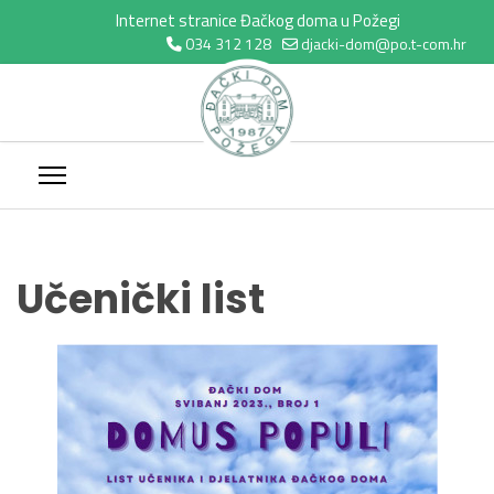
Internet stranice Đačkog doma u Požegi
034 312 128
djacki-dom@po.t-com.hr
Učenički list