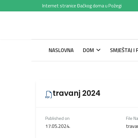
Internet stranice Đačkog doma u Požegi
NASLOVNA
DOM
SMJEŠTAJ I
travanj 2024
Published on
File N
17.05.2024.
trava