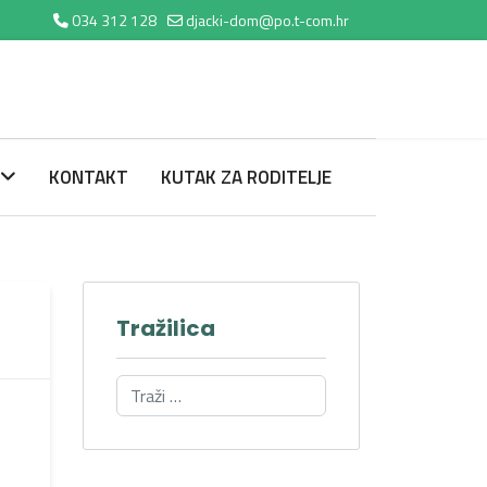
034 312 128
djacki-dom@po.t-com.hr
KONTAKT
KUTAK ZA RODITELJE
Tražilica