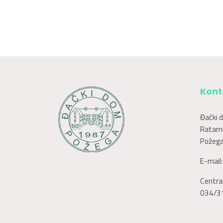
Kont
Đački 
Ratarni
Požega
E-mail
Central
034/3