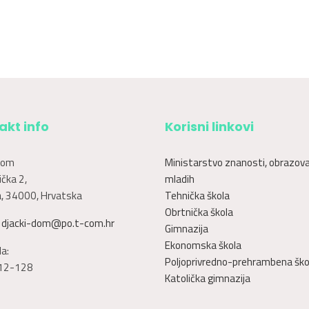
akt info
Korisni linkovi
dom
Ministarstvo znanosti, obrazova
čka 2,
mladih
, 34000, Hrvatska
Tehnička škola
Obrtnička škola
:
djacki-dom@po.t-com.hr
Gimnazija
Ekonomska škola
a:
Poljoprivredno-prehrambena ško
12-128
Katolička gimnazija