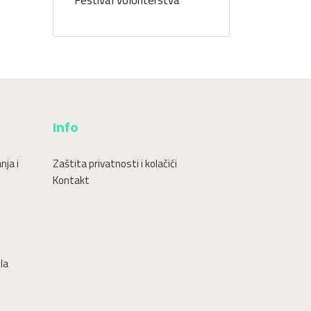
Festival volonterstva
Info
nja i
Zaštita privatnosti i kolačići
Kontakt
la