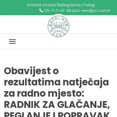
Internet stranice Đačkog doma u Požegi
034 312 128
djacki-dom@po.t-com.hr
Obavijest o
rezultatima natječaja
za radno mjesto:
RADNIK ZA GLAČANJE,
PEGLANJE I POPRAVAK