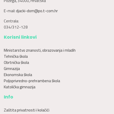
Požega, 34000, Hrvatska
E-mail:
djacki-dom@po.t-com.hr
Centrala:
034/312-128
Korisni linkovi
Ministarstvo znanosti, obrazovanja i mladih
Tehnička škola
Obrtnička škola
Gimnazija
Ekonomska škola
Poljoprivredno-prehrambena škola
Katolička gimnazija
Info
Zaštita privatnosti i kolačići