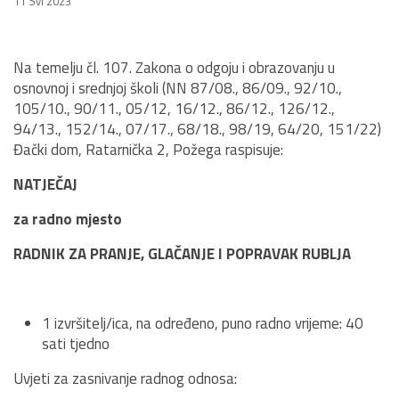
11 Svi 2023
Na temelju čl. 107. Zakona o odgoju i obrazovanju u
osnovnoj i srednjoj školi (NN 87/08., 86/09., 92/10.,
105/10., 90/11., 05/12, 16/12., 86/12., 126/12.,
94/13., 152/14., 07/17., 68/18., 98/19, 64/20, 151/22)
Đački dom, Ratarnička 2, Požega raspisuje:
NATJEČAJ
za radno mjesto
RADNIK ZA PRANJE, GLAČANJE I POPRAVAK RUBLJA
1 izvršitelj/ica, na određeno, puno radno vrijeme: 40
sati tjedno
Uvjeti za zasnivanje radnog odnosa: