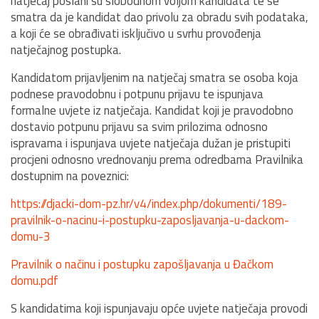
natječaj poslani su slobodnom voljom kandidata te se
smatra da je kandidat dao privolu za obradu svih podataka,
a koji će se obrađivati isključivo u svrhu provođenja
natječajnog postupka.
Kandidatom prijavljenim na natječaj smatra se osoba koja
podnese pravodobnu i potpunu prijavu te ispunjava
formalne uvjete iz natječaja. Kandidat koji je pravodobno
dostavio potpunu prijavu sa svim prilozima odnosno
ispravama i ispunjava uvjete natječaja dužan je pristupiti
procjeni odnosno vrednovanju prema odredbama Pravilnika
dostupnim na poveznici:
https://djacki-dom-pz.hr/v4/index.php/dokumenti/189-
pravilnik-o-nacinu-i-postupku-zaposljavanja-u-dackom-
domu-3
Pravilnik o načinu i postupku zapošljavanja u Đačkom
domu.pdf
S kandidatima koji ispunjavaju opće uvjete natječaja provodi