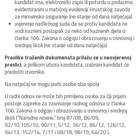
kandidat ima, elektronički zapis ili potvrdu o podacima
evidentiranim u matičnoj evidenciji Hrvatskog zavoda
za mirovinsko osiguranje (ne starije od dana natječaja)
uvjerenje nadležnog suda da se protiv kandidata ne
vodi kazneni postupak za neko od kaznenih djela iz
članka 106. Zakona o odgoju i obrazovanju u osnovnoj i
srednjoj školi (ne starije od dana natječaja)
Preslike traženih dokumenata prilažu se u neovjerenoj
preslici
, a prilikom izbora kandidata, izabrani kandidat će
predočiti izvornike.
Na natječaj se mogu javiti osobe oba spola
U radni odnos ne može biti primljena osoba za čiji prijam
postoje zapreke za zasnivanje radnog odnosa iz članka
106. Zakona o odgoju i obrazovanju u osnovnoj i srednjoj
školi (“Narodne novine,” broj 87/08, 86/09,
92/10,105/10, 90/11, 5/12, 16/12, 86/12, 126/12,
94/13, 152/14, 7/17 i 68/18, 98/19, 64/20 ).