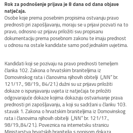
Rok za podnošenje prijava je 8 dana od dana objave
natječaja.
Osobe koje prema posebnim propisima ostvaruju pravo
prednosti pri zapošljavanju, moraju se u prijavi pozvati na to
pravo, odnosno uz prijavu priložiti svu propisanu
dokumentaciju prema posebnom zakonu te imaju prednost
u odnosu na ostale kandidate samo pod jednakim uvjetima.
Kandidati koji se pozivaju na pravo prednosti temeljem
članka 102. Zakona o hrvatskim braniteljima iz
Domovinskog rata i članovima njihovih obitelji („NN“ br.
121/17., 98/19., 84/21.) dužni su uz prijavu priložiti
dokaze o ispunjavanju uvjeta iz natječaja te priložiti
odgovarajuće dokaze kojima dokazuju ostvarivanje prava
prednosti pri zapošljavanju, a koji su sadržani u članku 103.
stavak 1. Zakona o hrvatskim braniteljima iz Domovinskog
rata i članovima njihovih obitelji („NN“ br. 121/17.,
98/19.,84/21.). Poveznica na internetsku stranicu
Ministarstva hrvatskih branitelja s popisom dokaza