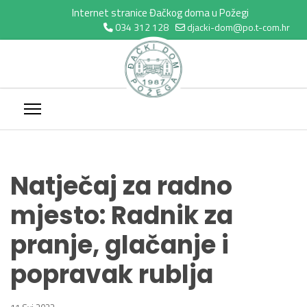
Internet stranice Đačkog doma u Požegi
034 312 128
djacki-dom@po.t-com.hr
Natječaj za radno
mjesto: Radnik za
pranje, glačanje i
popravak rublja