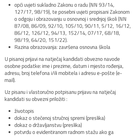
opći uvjeti sukladno Zakonu o radu (NN 93/14,
127/17, 98/19), te posebni uvjeti propisani Zakonom
o odgoju i obrazovanju u osnovnoj i srednjoj školi (NN
87/08, 86/09, 92/10, 105/10, 90/11, 5/12, 16/12,
86/12, 126/12, 94/13, 152/14, 07/17, 68/18,
98/19, 64/20, 151/22).
Razina obrazovanja: završena osnovna škola
U pisanoj prijavi na natječaj kandidati obvezno navode
osobne podatke: ime i prezime, datum i mjesto rođenja,
adresu, broj telefona i/ili mobitela i adresu e-pošte (e-
mail).
Uz pisanu i vlastoručno potpisanu prijavu na natječaj
kandidati su obvezni priložiti :
životopis
dokaz o stečenoj stručnoj spremi (preslika)
dokaz o državljanstvu (preslika)
potvrdu o evidentiranom radnom stažu ako ga