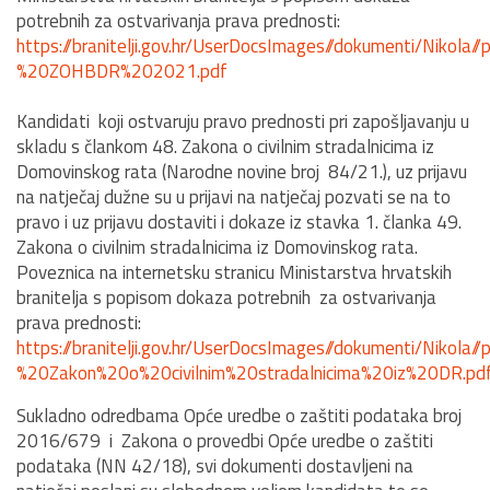
potrebnih za ostvarivanja prava prednosti:
https://branitelji.gov.hr/UserDocsImages//dokumenti/Nik
%20ZOHBDR%202021.pdf
Kandidati koji ostvaruju pravo prednosti pri zapošljavanju u
skladu s člankom 48. Zakona o civilnim stradalnicima iz
Domovinskog rata (Narodne novine broj 84/21.), uz prijavu
na natječaj dužne su u prijavi na natječaj pozvati se na to
pravo i uz prijavu dostaviti i dokaze iz stavka 1. članka 49.
Zakona o civilnim stradalnicima iz Domovinskog rata.
Poveznica na internetsku stranicu Ministarstva hrvatskih
branitelja s popisom dokaza potrebnih za ostvarivanja
prava prednosti:
https://branitelji.gov.hr/UserDocsImages//dokumenti/Nik
%20Zakon%20o%20civilnim%20stradalnicima%20iz%20DR.pd
Sukladno odredbama Opće uredbe o zaštiti podataka broj
2016/679 i Zakona o provedbi Opće uredbe o zaštiti
podataka (NN 42/18), svi dokumenti dostavljeni na