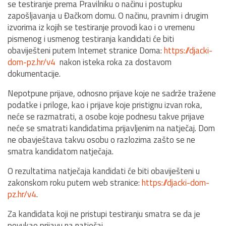
se testiranje prema Pravilniku o načinu i postupku
zapošljavanja u Đačkom domu. O načinu, pravnim i drugim
izvorima iz kojih se testiranje provodi kao i o vremenu
pismenog i usmenog testiranja kandidati će biti
obaviješteni putem Internet stranice Doma:
https://djacki-
dom-pz.hr/v4
nakon isteka roka za dostavom
dokumentacije.
Nepotpune prijave, odnosno prijave koje ne sadrže tražene
podatke i priloge, kao i prijave koje pristignu izvan roka,
neće se razmatrati, a osobe koje podnesu takve prijave
neće se smatrati kandidatima prijavljenim na natječaj. Dom
ne obavještava takvu osobu o razlozima zašto se ne
smatra kandidatom natječaja.
O rezultatima natječaja kandidati će biti obaviješteni u
zakonskom roku putem web stranice:
https://djacki-dom-
pz.hr/v4
.
Za kandidata koji ne pristupi testiranju smatra se da je
povukao prijavu na natječaj.