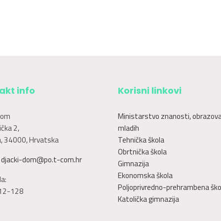
akt info
Korisni linkovi
dom
Ministarstvo znanosti, obrazova
čka 2,
mladih
, 34000, Hrvatska
Tehnička škola
Obrtnička škola
:
djacki-dom@po.t-com.hr
Gimnazija
Ekonomska škola
a:
Poljoprivredno-prehrambena ško
12-128
Katolička gimnazija