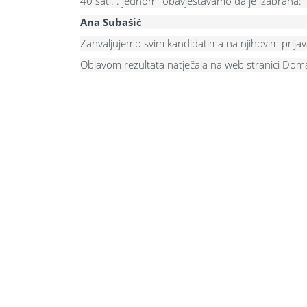
40 sati. .
jednom
obavještavamo da je izabrana:
Ana Subašić
Zahvaljujemo svim kandidatima na njihovim prija
Objavom rezultata natječaja na web stranici Doma