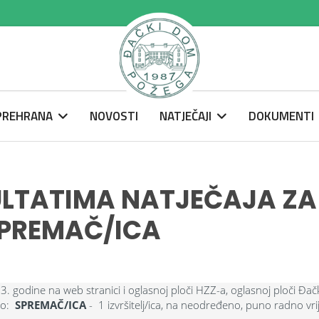
 PREHRANA
NOVOSTI
NATJEČAJI
DOKUMENTI
ULTATIMA NATJEČAJA ZA
SPREMAČ/ICA
. godine na web stranici i oglasnoj ploči HZZ-a, oglasnoj ploči Đa
to:
SPREMAČ/ICA
-
1 izvršitelj/ica, na neodređeno, puno radno vr