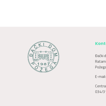
Kont
Đački 
Ratarni
Požega
E-mail
Central
034/3