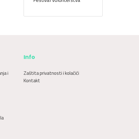
Festival volonterstva
Info
nja i
Zaštita privatnosti i kolačići
Kontakt
la