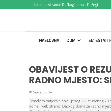
Internet stranice Đačkog doma u Požegi
NASLOVNA
DOM
SMJEŠTAJ I
OBAVIJEST O REZ
RADNO MJESTO: 
04 Siječanj 2024
Temeljem natječaja objavljenog 28. studenog 2023
doma i web stranici Đačkog doma za radno mjes