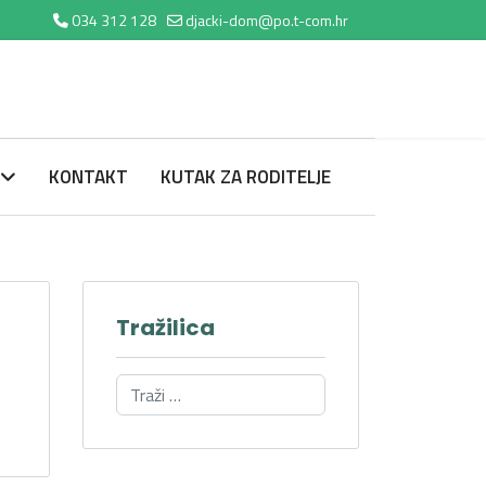
034 312 128
djacki-dom@po.t-com.hr
KONTAKT
KUTAK ZA RODITELJE
Tražilica