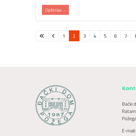
Opširnije …
1
2
3
4
5
6
7
Kont
Đački 
Ratarni
Požega
E-mail