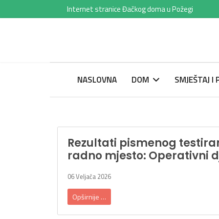
Internet stranice Đačkog doma u Požegi
NASLOVNA
DOM
SMJEŠTAJ I
Rezultati pismenog testiran
radno mjesto: Operativni dje
06 Veljača 2026
Opširnije …