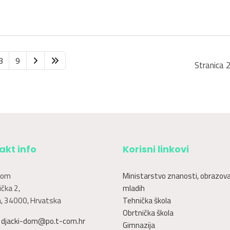
8
9
Stranica 
akt info
Korisni linkovi
dom
Ministarstvo znanosti, obrazova
čka 2,
mladih
, 34000, Hrvatska
Tehnička škola
Obrtnička škola
:
djacki-dom@po.t-com.hr
Gimnazija