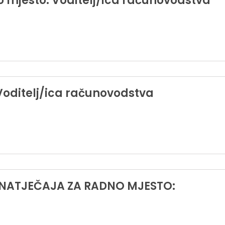
no mjesto: Voditelj/ica računovodstva
Voditelj/ica računovodstva
 NATJEČAJA ZA RADNO MJESTO: