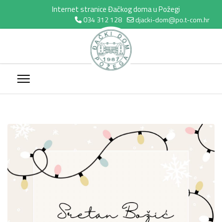
Internet stranice Đačkog doma u Požegi
034 312 128
djacki-dom@po.t-com.hr